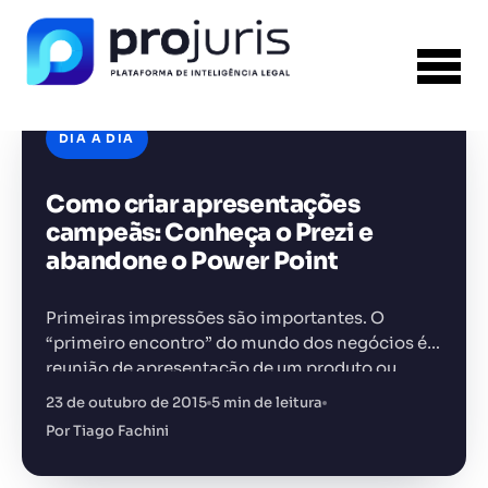
DIA A DIA
Como criar apresentações
FERRAMENTA RECOMENDADA PARA ESTE
CONTEÚDO
Sumarizador de Contratos
campeãs: Conheça o Prezi e
abandone o Power Point
Primeiras impressões são importantes. O
“primeiro encontro” do mundo dos negócios é a
reunião de apresentação de um produto ou
+14.000 juristas
JS
MC
AR
KL
serviço. E você, advogado, sabe disso: é preciso
23 de outubro de 2015
5 min de leitura
impressionar o cliente. Mas…
Por Tiago Fachini