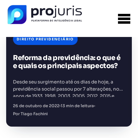
DIREITO PREVIDENCIÁRIO
Reforma da previdência: o que é
FERRAMENTA RECOMENDADA PARA ESTE
CONTEÚDO
Gerador de Contrato de Honorários
e quais os principais aspectos?
Desde seu surgimento até os dias de hoje, a
previdência social passou por 7 alterações, nos
anos de 1933, 1998, 2003, 2005, 2012, 2015 e
2019. Basicamente, então, a reforma da
26 de outubro de 2022
13 min de leitura
+14.000 juristas
JS
MC
AR
KL
previdência…
Por Tiago Fachini