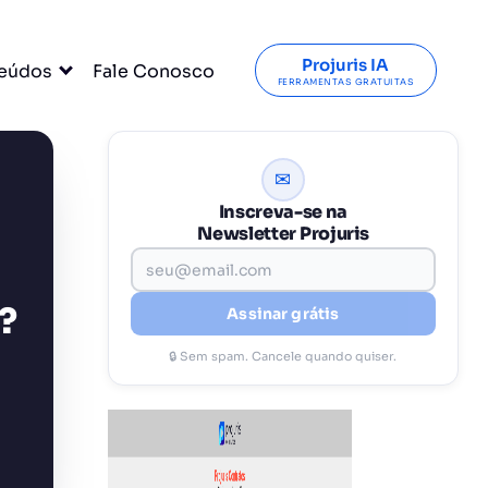
Projuris IA
eúdos
Fale Conosco
FERRAMENTAS GRATUITAS
✉
Inscreva-se na
Newsletter Projuris
?
Assinar grátis
🔒 Sem spam. Cancele quando quiser.