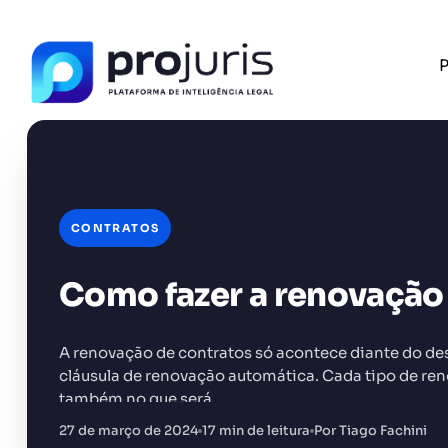
P
CONTRATOS
FERRAMENTA RECOMENDADA PARA ESTE CONTEÚ
Gestão de Contratos
Como fazer a renovação
A renovação de contratos só acontece diante do des
cláusula de renovação automática. Cada tipo de re
também no que será…
+14.000 juristas
JS
MC
AR
KL
27 de março de 2024
17 min de leitura
Por Tiago Fachini