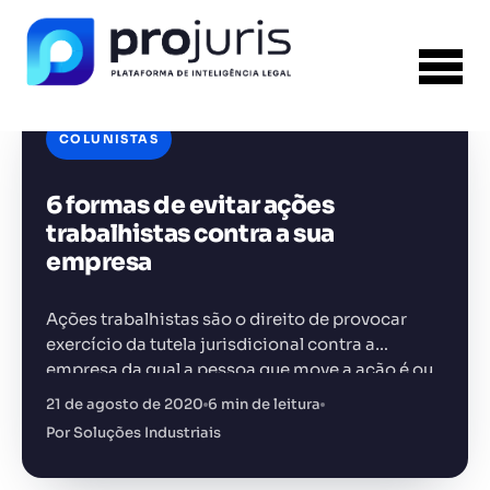
×
PROJURIS AI — GRATUITO
Ferramentas jurídicas com
IA, 100% gratuitas
COLUNISTAS
Petições, análise de contratos, assistente jurídico e muito
mais. Sem pagar nada.
FERRAMENTA RECOMENDADA PARA ESTE
6 formas de evitar ações
CONTEÚDO
Sumarizador de Contratos
trabalhistas contra a sua
empresa
Acessar grátis →
Ações trabalhistas são o direito de provocar
exercício da tutela jurisdicional contra a
Sem spam. Cancele quando quiser.
empresa da qual a pessoa que move a ação é ou
+14.000 juristas
JS
MC
AR
KL
foi funcionário
já acessaram as ferramentas
21 de agosto de 2020
6 min de leitura
Por Soluções Industriais