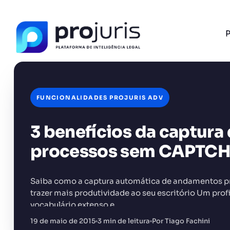
P
FUNCIONALIDADES PROJURIS ADV
3 benefícios da captur
FERRAMENTA RECOMENDADA PARA ESTE CONTEÚ
Gestão de Contratos
processos sem CAPTC
Saiba como a captura automática de andamentos pro
trazer mais produtividade ao seu escritório Um prof
vocabulário extenso e…
+14.000 juristas
JS
MC
AR
KL
19 de maio de 2015
3 min de leitura
Por Tiago Fachini