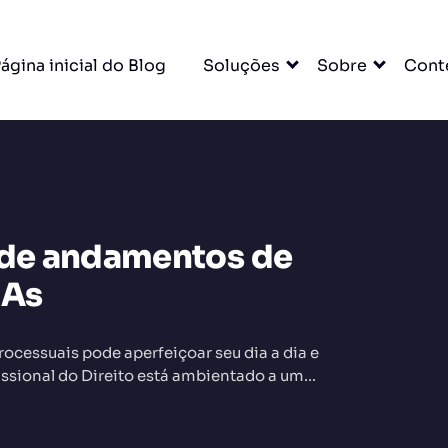
ágina inicial do Blog
Soluções
Sobre
Cont
a de andamentos de
DO
HAs
cessuais pode aperfeiçoar seu dia a dia e
issional do Direito está ambientado a um