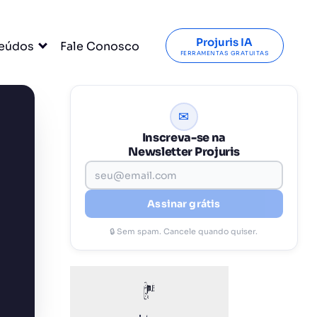
Projuris IA
eúdos
Fale Conosco
FERRAMENTAS GRATUITAS
✉
Inscreva-se na
Newsletter Projuris
Assinar grátis
🔒 Sem spam. Cancele quando quiser.