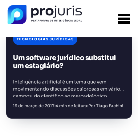
TECNOLOGIAS JURÍDICAS
Um software jurídico substitui
FERRAMENTA RECOMENDADA PARA ESTE
CONTEÚDO
Sumarizador de Contratos
um estagiário?
Inteligência artificial é um tema que vem
movimentando discussões calorosas em vários
campos, do científico ao mercadológico.
Dentro do quadro de assuntos, um dos
13 de março de 2017
4 min de leitura
Por Tiago Fachini
+14.000 juristas
JS
MC
AR
KL
principais é o que se refere aos limites desta…