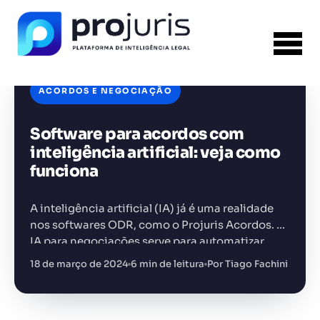
ACORDOS E NEGOCIAÇÃO
Software para acordos com
FERRAMENTA RECOMENDADA PARA ESTE
CONTEÚDO
Gestão de Contratos
inteligência artificial: veja como
funciona
A inteligência artificial (IA) já é uma realidade
nos softwares ODR, como o Projuris Acordos. A
IA para negociações serve para automatizar
+14.000 juristas
JS
MC
AR
KL
tarefas que, de outra forma, seriam feitas
18 de março de 2024
6 min de leitura
Por Tiago Fachini
manualmente, de maneira…