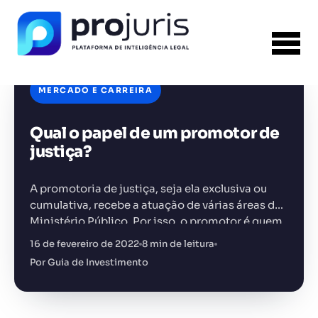
MERCADO E CARREIRA
Qual o papel de um promotor de
FERRAMENTA RECOMENDADA PARA ESTE
CONTEÚDO
Análise de Riscos Contratuais
justiça?
A promotoria de justiça, seja ela exclusiva ou
cumulativa, recebe a atuação de várias áreas do
Ministério Público. Por isso, o promotor é quem
faz o contato entre o MP e a…
16 de fevereiro de 2022
8 min de leitura
+14.000 juristas
JS
MC
AR
KL
Por Guia de Investimento