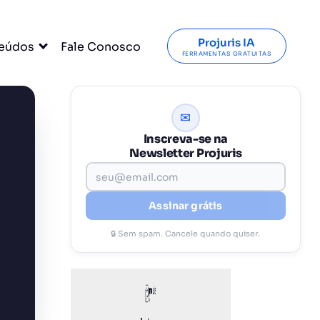
Projuris IA
eúdos
Fale Conosco
FERRAMENTAS GRATUITAS
✉
Inscreva-se na
Newsletter Projuris
Assinar grátis
🔒 Sem spam. Cancele quando quiser.