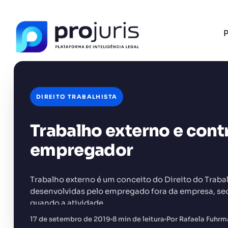
P
DIREITO TRABALHISTA
Trabalho externo e cont
FERRAMENTA RECOMENDADA PARA ESTE CONTEÚ
Gerador de Contrato de Honorários
empregador
Trabalho externo é um conceito do Direito do Traba
desenvolvidas pelo empregado fora da empresa, sede 
quando a atividade…
+14.000 juristas
JS
MC
AR
KL
17 de setembro de 2019
8 min de leitura
Por Rafaela Fuhr