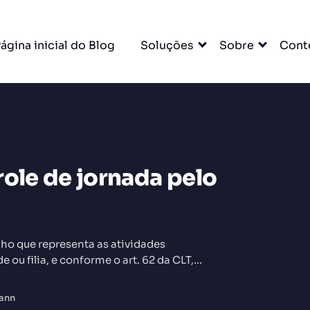
ágina inicial do Blog
Soluções
Sobre
Cont
role de jornada pelo
DO
lho que representa as atividades
ou filia, e conforme o art. 62 da CLT,
mann