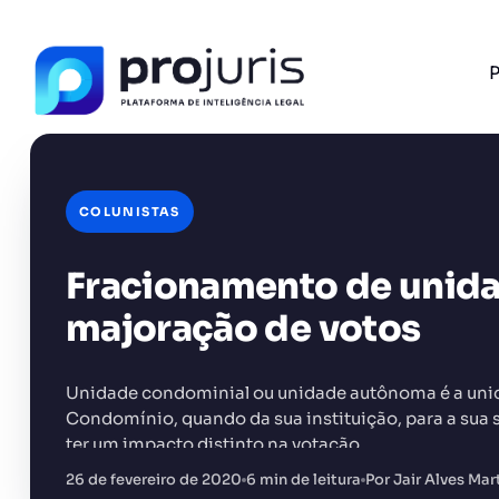
P
COLUNISTAS
Fracionamento de unida
FERRAMENTA RECOMENDADA PARA ESTE CONTEÚ
Sumarizador de Contratos
majoração de votos
Unidade condominial ou unidade autônoma é a uni
Condomínio, quando da sua instituição, para a sua 
ter um impacto distinto na votação…
+14.000 juristas
JS
MC
AR
KL
26 de fevereiro de 2020
6 min de leitura
Por Jair Alves Ma