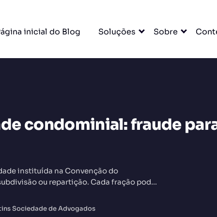
ágina inicial do Blog
Soluções
Sobre
Cont
de condominial: fraude par
DO
dade instituída na Convenção do
subdivisão ou repartição. Cada fração pode
rtins Sociedade de Advogados