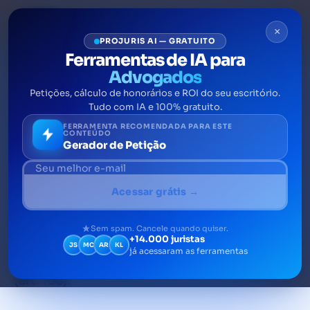
×
PROJURIS AI — GRATUITO
Ferramentas de IA para
Advogados
Petições, cálculo de honorários e ROI do seu escritório.
Amicus curiae: entenda qual
Tudo com IA e 100% gratuito.
o papel do amigo da corte
FERRAMENTA RECOMENDADA PARA ESTE
CONTEÚDO
Gerador de Petição
A expressão amicus curiae, ou amici curiae
(no plural), tem origem no latim e pode ser
Acessar grátis →
traduzida como “amigo da corte” ou “amigo
do Tribunal”. No Direito, ela é utilizada para
Sem spam. Cancele quando quiser.
+14.000 juristas
designar um tipo de intervenção de
JS
MC
AR
KL
já acessaram as ferramentas
terceiros, que está previsto no Novo CPC
(art. 138).