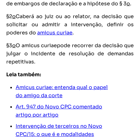
de embargos de declaração e a hipótese do § 3
o
.
§2
o
Caberá ao juiz ou ao relator, na decisão que
solicitar ou admitir a intervenção, definir os
poderes do
amicus curiae
.
§3
o
O
amicus curiae
pode recorrer da decisão que
julgar o incidente de resolução de demandas
repetitivas.
Leia também:
Amicus curiae: entenda qual o papel
do amigo da corte
Art. 947 do Novo CPC comentado
artigo por artigo
Intervenção de terceiros no Novo
CPC/15: o que é e modalidades