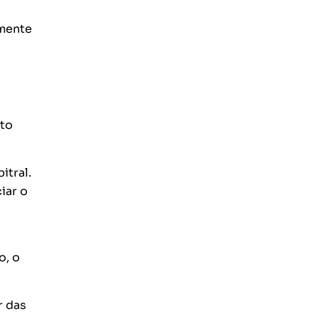
emente
cto
itral.
iar o
o, o
r das