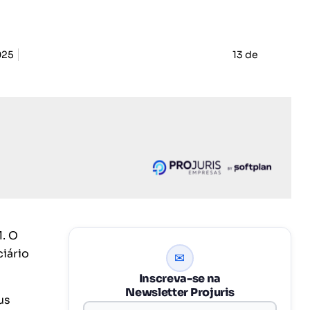
025
13 de
l. O
ciário
✉
Inscreva-se na
Newsletter Projuris
us