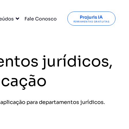
Projuris IA
eúdos
Fale Conosco
FERRAMENTAS GRATUITAS
ntos jurídicos,
icação
 aplicação para departamentos jurídicos.