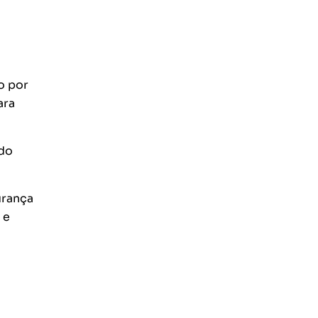
o por
ara
 do
urança
 e