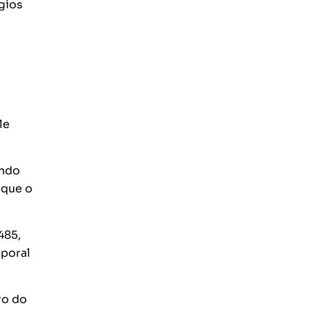
ígios
le
indo
 que o
485,
mporal
ro do