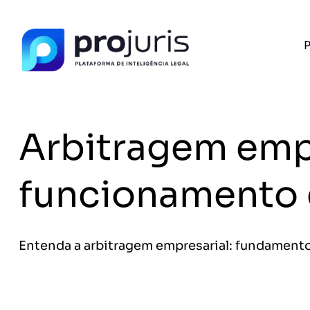
P
PROJURIS AI — GRATUITO
Resolva seus acor
IA Jurídica
Arbitragem empr
Gere petições e tire dúvidas jurídicas in
Gratuito e sem cadastro.
FERRAMENTA RECOMENDADA PARA ESTE CONTEÚ
funcionamento e
Gestão de Contratos
A
Entenda a arbitragem empresarial: fundamentos
Sem spam. Cancele quando quiser.
+14.000 juristas
JS
MC
AR
KL
já acessaram as ferram