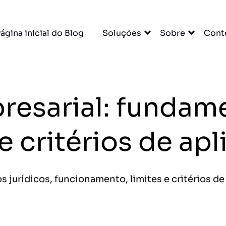
×
ágina inicial do Blog
Soluções
Sobre
Cont
dos com
esarial: fundame
stantâneamente.
DO
 critérios de apl
cessar grátis →
 jurídicos, funcionamento, limites e critérios de
entas