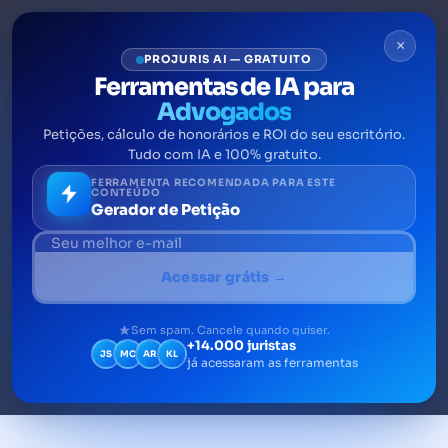
×
PROJURIS AI — GRATUITO
Ferramentas de IA para
Advogados
Petições, cálculo de honorários e ROI do seu escritório.
Bens impenhoráveis: o que
Tudo com IA e 100% gratuito.
você precisa saber sobre
FERRAMENTA RECOMENDADA PARA ESTE
CONTEÚDO
Gerador de Petição
Descubra tudo sobre bens impenhoráveis e
como eles protegem sua dignidade
Acessar grátis →
financeira
e evite surpresas na execução de dívidas
Sem spam. Cancele quando quiser.
+14.000 juristas
JS
MC
AR
KL
já acessaram as ferramentas