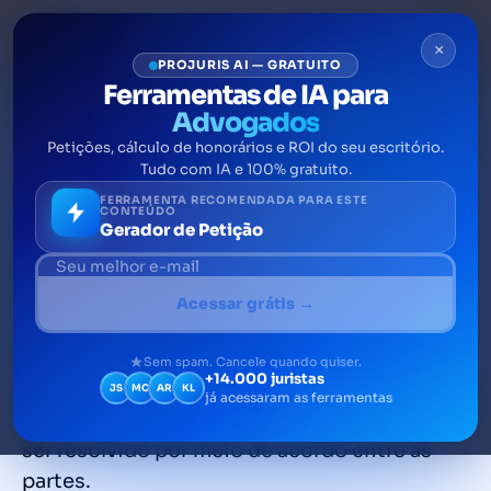
×
PROJURIS AI — GRATUITO
Ferramentas de IA para
Advogados
Petições, cálculo de honorários e ROI do seu escritório.
Distrato trabalhista: nova
Tudo com IA e 100% gratuito.
modalidade de extinção do
FERRAMENTA RECOMENDADA PARA ESTE
CONTEÚDO
Gerador de Petição
contrato de trabalho
O distrato trabalhista é uma forma de
Acessar grátis →
extinção do contrato de trabalho antes
aceita pela doutrina e pela jurisprudência,
Sem spam. Cancele quando quiser.
+14.000 juristas
mas somente legislada após a Reforma
JS
MC
AR
KL
já acessaram as ferramentas
Trabalhista, através da qual o contrato pode
ser resolvido por meio de acordo entre as
partes.