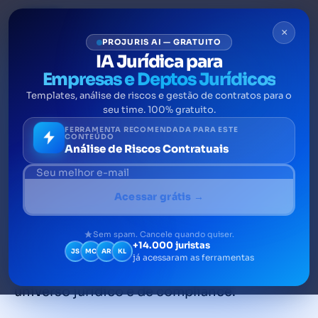
×
PROJURIS AI — GRATUITO
IA Jurídica para
Empresas e Deptos Jurídicos
Templates, análise de riscos e gestão de contratos para o
Domicílio Eletrônico
seu time. 100% gratuito.
Trabalhista: tudo o que você
FERRAMENTA RECOMENDADA PARA ESTE
CONTEÚDO
Análise de Riscos Contratuais
precisa saber
A digitalização das relações entre
Acessar grátis →
empregadores e a administração pública
está avançando em todas as frentes e o
Sem spam. Cancele quando quiser.
+14.000 juristas
Domicílio Eletrônico Trabalhista (DET) é uma
JS
MC
AR
KL
já acessaram as ferramentas
das inovações mais relevantes para o
universo jurídico e de compliance.