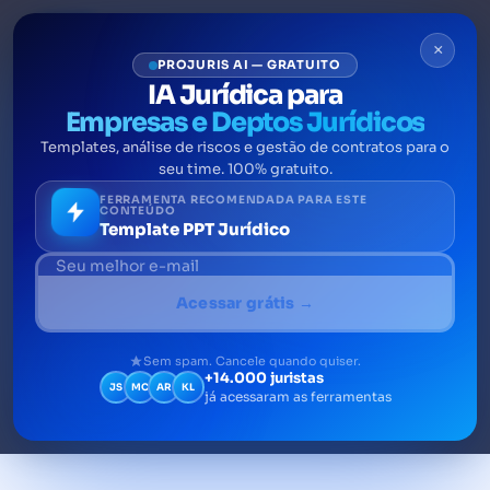
×
PROJURIS AI — GRATUITO
IA Jurídica para
Empresas e Deptos Jurídicos
Templates, análise de riscos e gestão de contratos para o
Gestão jurídica: entenda e
seu time. 100% gratuito.
aplique em 5 passos
FERRAMENTA RECOMENDADA PARA ESTE
CONTEÚDO
Template PPT Jurídico
A gestão jurídica compreende todas as
atividades de gerenciamento e estratégia
Acessar grátis →
para a atuação de uma equipe de advogados
ou profissionais do jurídico.
Sem spam. Cancele quando quiser.
+14.000 juristas
JS
MC
AR
KL
já acessaram as ferramentas