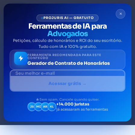
×
PROJURIS AI — GRATUITO
Ferramentas de IA para
Advogados
Petições, cálculo de honorários e ROI do seu escritório.
Meação: Proteção
Tudo com IA e 100% gratuito.
Patrimonial para Cônjuges e
FERRAMENTA RECOMENDADA PARA ESTE
CONTEÚDO
Gerador de Contrato de Honorários
Companheiros
O que é meação e como ela protege o
Acessar grátis →
patrimônio do cônjuge sobrevivente. Veja
seus direitos e a importância desse conceito
Sem spam. Cancele quando quiser.
+14.000 juristas
JS
MC
AR
KL
já acessaram as ferramentas