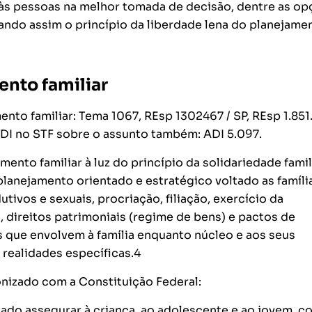
 às pessoas na melhor tomada de decisão, dentre as o
tando assim o princípio da liberdade lena do planejame
ento familiar
to familiar: Tema 1067, REsp 1302467 / SP, REsp 1.851
ADI no STF sobre o assunto também: ADI 5.097.
ento familiar à luz do princípio da solidariedade famil
lanejamento orientado e estratégico voltado as famíli
tivos e sexuais, procriação, filiação, exercício da
, direitos patrimoniais (regime de bens) e pactos de
s que envolvem à família enquanto núcleo e aos seus
realidades específicas.4
onizado com a Constituição Federal:
stado assegurar à criança, ao adolescente e ao jovem, c