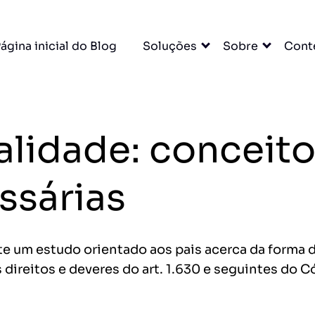
×
ágina inicial do Blog
Soluções
Sobre
Cont
A para
lidade: conceito,
u escritório. Tudo
DO
ssárias
cessar grátis →
 um estudo orientado aos pais acerca da forma de 
ireitos e deveres do art. 1.630 e seguintes do Có
entas