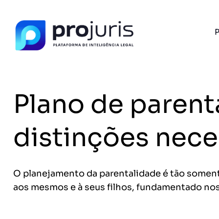
P
PROJURIS AI — GRATUITO
Ferramentas de I
Advogados
Plano de parenta
Petições, cálculo de honorários e ROI do se
com IA e 100% gratuito.
FERRAMENTA RECOMENDADA PARA ESTE CONTEÚ
distinções nece
Tabela de Honorários da OAB
A
O planejamento da parentalidade é tão somente
aos mesmos e à seus filhos, fundamentado nos d
Sem spam. Cancele quando quiser.
+14.000 juristas
JS
MC
AR
KL
já acessaram as ferram