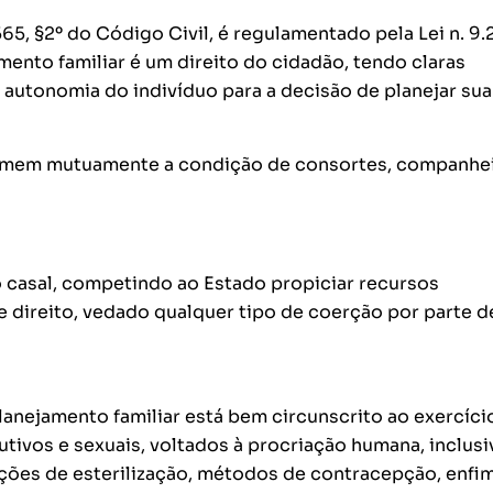
65, §2º do Código Civil, é regulamentado pela Lei n. 9.
amento familiar é um direito do cidadão, tendo claras
 autonomia do indivíduo para a decisão de planejar sua
mem mutuamente a condição de consortes, companhei
do casal, competindo ao Estado propiciar recursos
e direito, vedado qualquer tipo de coerção por parte d
anejamento familiar está bem circunscrito ao exercíci
tivos e sexuais, voltados à procriação humana, inclusi
ções de esterilização, métodos de contracepção, enfim