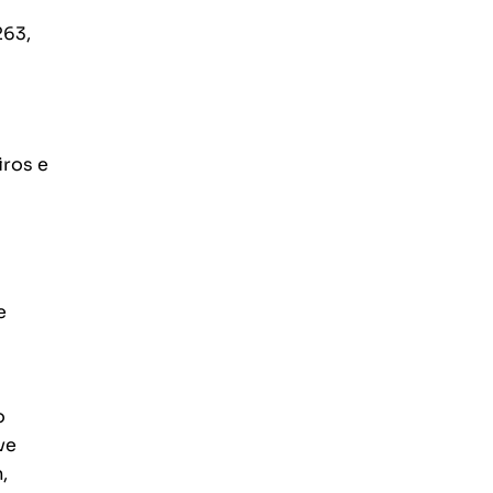
263,
ros e
e
o
ve
,