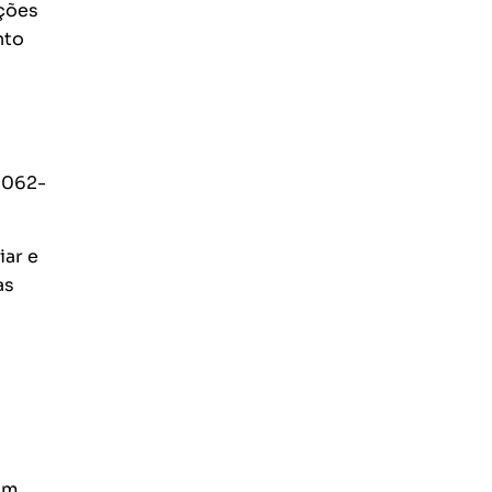
pções
nto
.062-
iar e
as
om