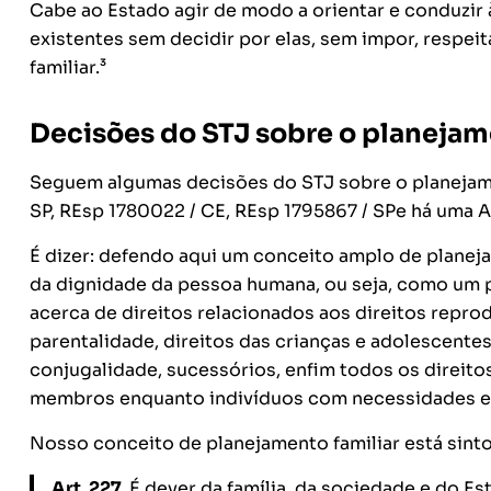
Cabe ao Estado agir de modo a orientar e conduzir
existentes sem decidir por elas, sem impor, respei
familiar.³
Decisões do STJ sobre o planejam
Seguem algumas decisões do STJ sobre o planejamen
SP, REsp 1780022 / CE, REsp 1795867 / SPe há uma 
É dizer: defendo aqui um conceito amplo de planejam
da dignidade da pessoa humana, ou seja, como um p
acerca de direitos relacionados aos direitos reprodu
parentalidade, direitos das crianças e adolescentes
conjugalidade, sucessórios, enfim todos os direito
membros enquanto indivíduos com necessidades e 
Nosso conceito de planejamento familiar está sint
Art. 227.
É dever da família, da sociedade e do E