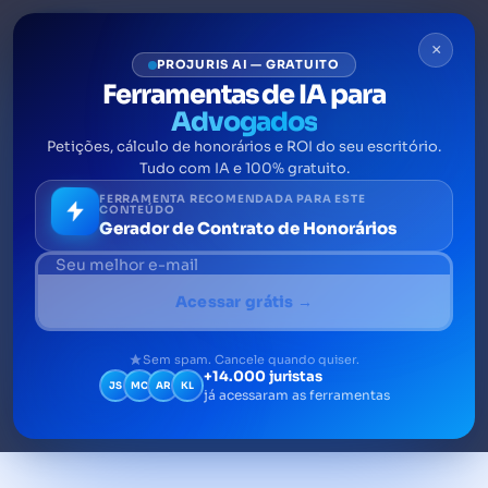
×
PROJURIS AI — GRATUITO
Ferramentas de IA para
Advogados
Petições, cálculo de honorários e ROI do seu escritório.
Reforma Eleitoral 2021:
Tudo com IA e 100% gratuito.
principais mudanças
FERRAMENTA RECOMENDADA PARA ESTE
CONTEÚDO
Gerador de Contrato de Honorários
A reforma eleitoral 2021 é um conjunto de
alterações realizadas neste ano nas regras do
Acessar grátis →
Direito Eleitoral que passarão a valer, tanto
nas eleições de 2022, quanto nas seguintes
Sem spam. Cancele quando quiser.
+14.000 juristas
JS
MC
AR
KL
já acessaram as ferramentas