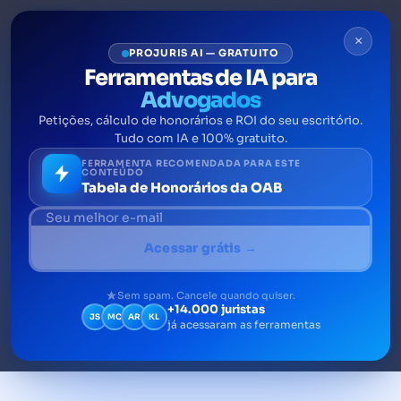
×
PROJURIS AI — GRATUITO
Ferramentas de IA para
Advogados
Petições, cálculo de honorários e ROI do seu escritório.
Direito Civil: resumo,
Tudo com IA e 100% gratuito.
definições, exemplos e livros
FERRAMENTA RECOMENDADA PARA ESTE
CONTEÚDO
Tabela de Honorários da OAB
O Direito Civil, dentro do ordenamento
jurídico brasileiro, é o ramo do direito que
Acessar grátis →
lida com as relações jurídicas, como os
direitos e as obrigações, de pessoas físicas e
Sem spam. Cancele quando quiser.
+14.000 juristas
jurídicas dentro da esfera civil.
JS
MC
AR
KL
já acessaram as ferramentas