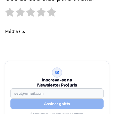
Média
/ 5.
✉
Inscreva-se na
Newsletter Projuris
Assinar grátis
🔒 Sem spam. Cancele quando quiser.