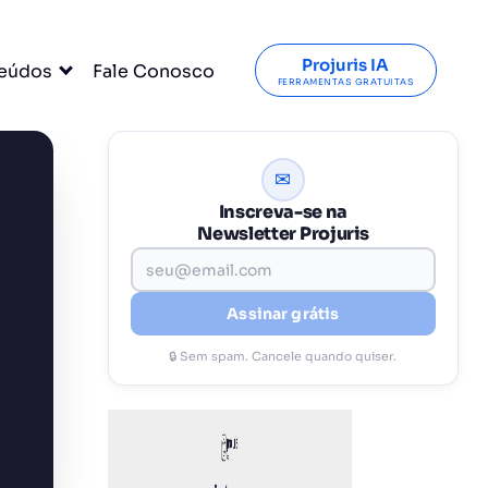
Projuris IA
eúdos
Fale Conosco
FERRAMENTAS GRATUITAS
✉
Inscreva-se na
Newsletter Projuris
Assinar grátis
🔒 Sem spam. Cancele quando quiser.