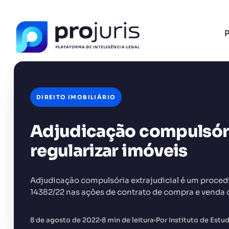
P
DIREITO IMOBILIÁRIO
Adjudicação compulsória
FERRAMENTA RECOMENDADA PARA ESTE CONTEÚ
Sumarizador de Contratos
regularizar imóveis
Adjudicação compulsória extrajudicial é um proced
14382/22 nas ações de contrato de compra e venda 
+14.000 juristas
JS
MC
AR
KL
8 de agosto de 2022
8 min de leitura
Por Instituto de Est