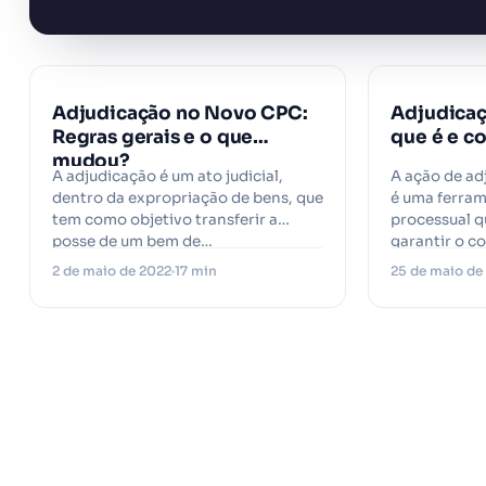
PROJURIS
Adjudicação no Novo CPC:
Adjudicaç
Regras gerais e o que
que é e c
mudou?
A adjudicação é um ato judicial,
A ação de ad
dentro da expropriação de bens, que
é uma ferram
tem como objetivo transferir a
processual 
posse de um bem de…
garantir o c
real ou…
2 de maio de 2022
17 min
25 de maio de