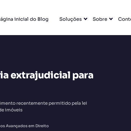
ágina inicial do Blog
Soluções
Sobre
Cont
 extrajudicial para
DO
imento recentemente permitido pela lei
de imóveis
udos Avançados em Direito