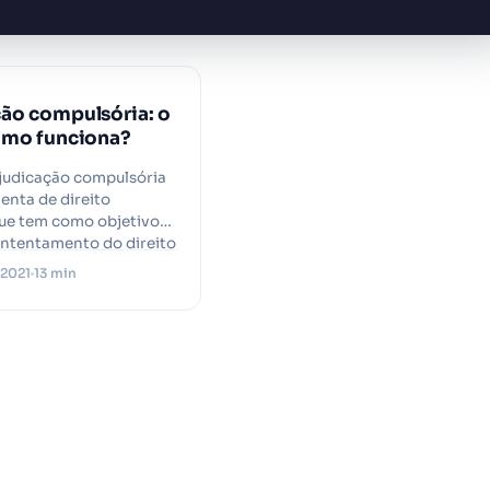
ão compulsória: o
omo funciona?
judicação compulsória
enta de direito
que tem como objetivo
ontentamento do direito
 2021
13 min