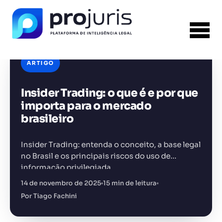
ARTIGO
Insider Trading: o que é e por que
FERRAMENTA RECOMENDADA PARA ESTE
CONTEÚDO
Template PPT Jurídico
importa para o mercado
brasileiro
Insider Trading: entenda o conceito, a base legal
no Brasil e os principais riscos do uso de
informação privilegiada.
+14.000 juristas
JS
MC
AR
KL
14 de novembro de 2025
15 min de leitura
Por Tiago Fachini