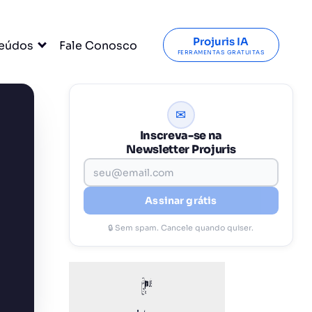
Projuris IA
eúdos
Fale Conosco
FERRAMENTAS GRATUITAS
✉
Inscreva-se na
Newsletter Projuris
Assinar grátis
🔒 Sem spam. Cancele quando quiser.