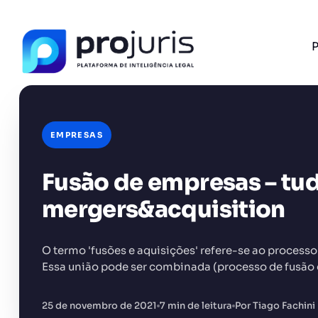
P
EMPRESAS
Fusão de empresas – tu
FERRAMENTA RECOMENDADA PARA ESTE CONTEÚ
Gestão de Contratos
mergers&acquisition
O termo 'fusões e aquisições' refere-se ao processo
Essa união pode ser combinada (processo de fusão
+14.000 juristas
JS
MC
AR
KL
25 de novembro de 2021
7 min de leitura
Por Tiago Fachini