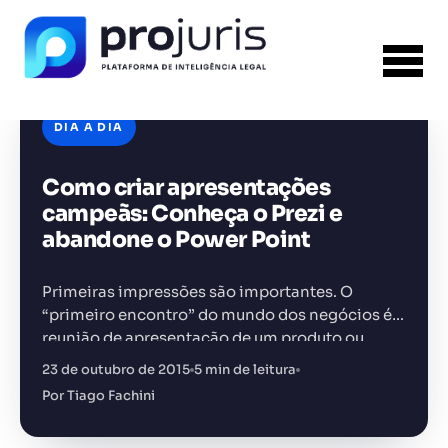
DIA A DIA
Como criar apresentações
FERRAMENTA RECOMENDADA PARA ESTE
CONTEÚDO
Gerador de Petição
campeãs: Conheça o Prezi e
abandone o Power Point
Primeiras impressões são importantes. O
“primeiro encontro” do mundo dos negócios é a
reunião de apresentação de um produto ou
+14.000 juristas
JS
MC
AR
KL
serviço. E você, advogado, sabe disso: é preciso
23 de outubro de 2015
5 min de leitura
impressionar o cliente. Mas…
Por Tiago Fachini