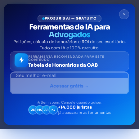
×
PROJURIS AI — GRATUITO
Ferramentas de IA para
Advogados
Petições, cálculo de honorários e ROI do seu escritório.
4 dicas que ninguém ensina,
Tudo com IA e 100% gratuito.
mas que você precisa saber
FERRAMENTA RECOMENDADA PARA ESTE
CONTEÚDO
Tabela de Honorários da OAB
como advogado
Muitas vezes, os cincos anos de faculdade
Acessar grátis →
não são suficientes para encarar todas as
cobranças e exigências que o mercado de
Sem spam. Cancele quando quiser.
+14.000 juristas
trabalho faz. Algumas práticas só a vida na
JS
MC
AR
KL
já acessaram as ferramentas
rua é capaz de ensinar.