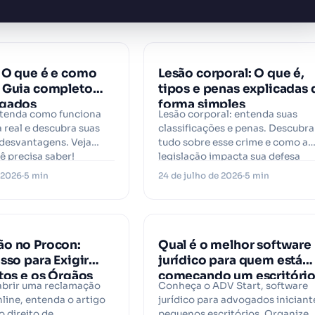
 O que é e como
Lesão corporal: O que é,
 Guia completo
tipos e penas explicadas 
ogados
forma simples
ntenda como funciona
Lesão corporal: entenda suas
a real e descubra suas
classificações e penas. Descubra
desvantagens. Veja
tudo sobre esse crime e como a
ê precisa saber!
legislação impacta sua defesa
e 2026
5 min
24 de julho de 2026
5 min
o no Procon:
Qual é o melhor software
sso para Exigir
jurídico para quem está
itos e os Órgãos
começando um escritóri
abrir uma reclamação
Conheça o ADV Start, software
de Defesa do
de advocacia?
line, entenda o artigo
jurídico para advogados iniciant
or
o direito de
pequenos escritórios. Organize