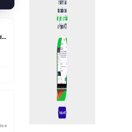
de
o
es e