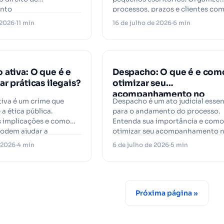
ento
processos, prazos e clientes co
mais praticidade.
 2026
11 min
16 de julho de 2026
6 min
 ativa: O que é e
Despacho: O que é e com
r práticas ilegais?
otimizar seu
acompanhamento no
iva é um crime que
Despacho é um ato judicial essen
jurídico?
 ética pública.
para o andamento do processo.
s implicações e como
Entenda sua importância e como
odem ajudar a
otimizar seu acompanhamento 
escritório
e 2026
4 min
6 de julho de 2026
5 min
Próxima página »