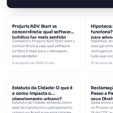
Projuris ADV Start vs
Hipoteca:
concorrência: qual software
funciona?
jurídico faz mais sentido
para adv
Compare o Projuris ADV Start com a
Hipoteca: e
para o advogado
concorrência e veja qual software
essa garanti
empreendedor?
jurídico é ideal para o advogado
vantagens e 
empreendedor
tudo que voc
6 de agosto de 2026
10 min
27 de julho d
Estatuto da Cidade: O que é
Reclamaçã
e como impacta o
Passo a Pa
planejamento urbano?
seus Dire
Estatuto da Cidade: entenda como
Saiba como 
Oficiais 
essa lei transforma o planejamento
no Procon on
Consumid
urbano no Brasil e garante cidades
18 do CDC e 