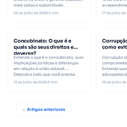
mais justas e sustentáveis
arrependim
20 de julho de 2026
5 min
17 de julho de
Concubinato: O que é e
Corrupção
quais são seus direitos e
como evita
deveres?
Entenda o que é o concubinato, suas
Corrupção at
implicações jurídicas e diferenças
compromete a
em relação à união estável.
Entenda sua
Descubra tudo que você precisa
advogados p
saber!
combatê-la
13 de julho de 2026
5 min
10 de julho d
← Artigos anteriores