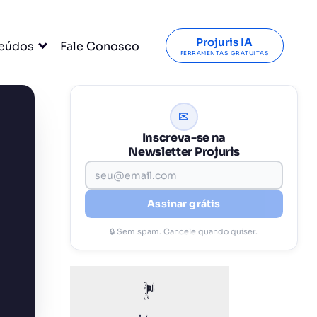
Projuris IA
eúdos
Fale Conosco
FERRAMENTAS GRATUITAS
✉
Inscreva-se na
Newsletter Projuris
Assinar grátis
🔒 Sem spam. Cancele quando quiser.