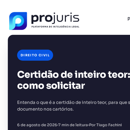
P
DIREITO CIVIL
Certidão de inteiro teor:
FERRAMENTA RECOMENDADA PARA ESTE CONTEÚ
Gerador de Contrato de Honorários
como solicitar
Entenda o que é a certidão de inteiro teor, para que 
documento nos cartórios.
+14.000 juristas
JS
MC
AR
KL
6 de agosto de 2026
7 min de leitura
Por Tiago Fachini