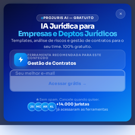
×
PROJURIS AI — GRATUITO
IA Jurídica para
Empresas e Deptos Jurídicos
Templates, análise de riscos e gestão de contratos para o
Agronegócio no Brasil:
seu time. 100% gratuito.
desafios e novas tecnologias
FERRAMENTA RECOMENDADA PARA ESTE
CONTEÚDO
Gestão de Contratos
O agronegócio é o conjunto de atividades
produtivas que envolvem o setor de
Acessar grátis →
agricultura e pecuária.
Sem spam. Cancele quando quiser.
+14.000 juristas
JS
MC
AR
KL
já acessaram as ferramentas