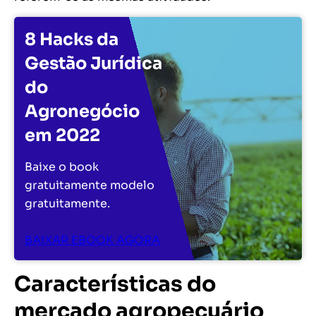
8 Hacks da
Gestão Jurídica
do
Agronegócio
em 2022
Baixe o book
gratuitamente modelo
gratuitamente.
BAIXAR EBOOK AGORA
Características do
mercado agropecuário