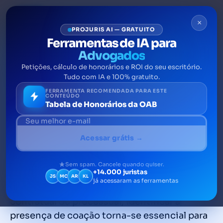
×
PROJURIS AI — GRATUITO
Ferramentas de IA para
Advogados
Petições, cálculo de honorários e ROI do seu escritório.
Coação no direito: o que é e
Tudo com IA e 100% gratuito.
como afeta contratos?
FERRAMENTA RECOMENDADA PARA ESTE
CONTEÚDO
Tabela de Honorários da OAB
A coação é um dos vícios de consentimento
mais relevantes no direito brasileiro.
Acessar grátis →
Advogados frequentemente se deparam
com situações em que a vontade de uma
Sem spam. Cancele quando quiser.
+14.000 juristas
parte se compromete, colocando em risco a
JS
MC
AR
KL
já acessaram as ferramentas
validade de atos e contratos. Seja no âmbito
contratual ou processual, identificar a
presença de coação torna-se essencial para