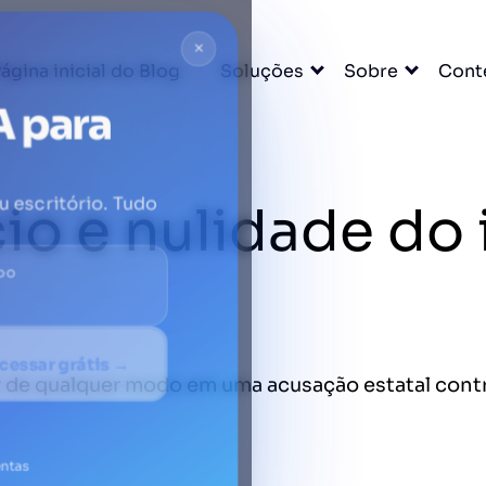
×
ágina inicial do Blog
Soluções
Sobre
Cont
A para
cio e nulidade do
u escritório. Tudo
DO
cessar grátis →
par de qualquer modo em uma acusação estatal cont
entas