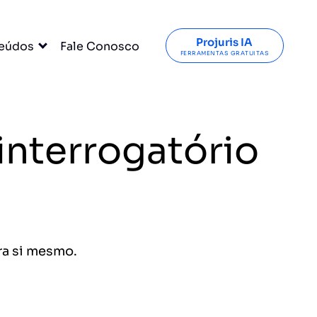
Projuris IA
eúdos
Fale Conosco
FERRAMENTAS GRATUITAS
 interrogatório
ra si mesmo.