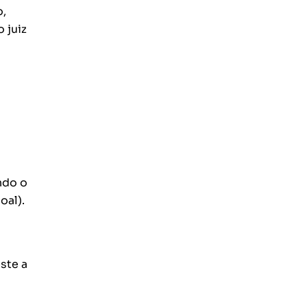
o,
 juiz
ndo o
oal).
ste a