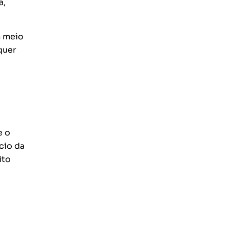
a,
m meio
quer
e o
cio da
ito