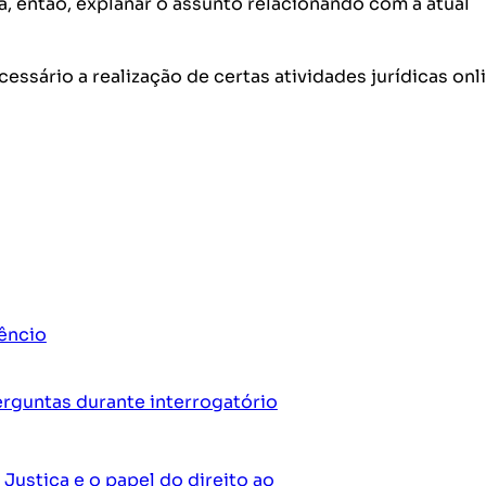
a, então, explanar o assunto relacionando com a atual
ssário a realização de certas atividades jurídicas onli
lêncio
erguntas durante interrogatório
Justiça e o papel do direito ao