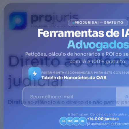
P
PROJURIS AI — GRATUITO
Ferramentas de I
Advogados
Direito ao silên
Petições, cálculo de honorários e ROI do se
com IA e 100% gratuito.
FERRAMENTA RECOMENDADA PARA ESTE CONTEÚ
judicial
Tabela de Honorários da OAB
A
Direito ao silêncio é o direito de não partici
Sem spam. Cancele quando quiser.
+14.000 juristas
JS
MC
AR
KL
já acessaram as ferram