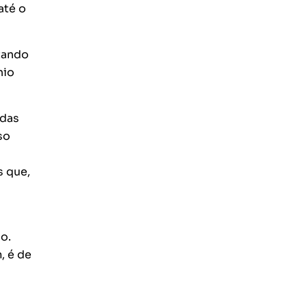
até o
itando
nio
 das
so
s que,
o.
, é de