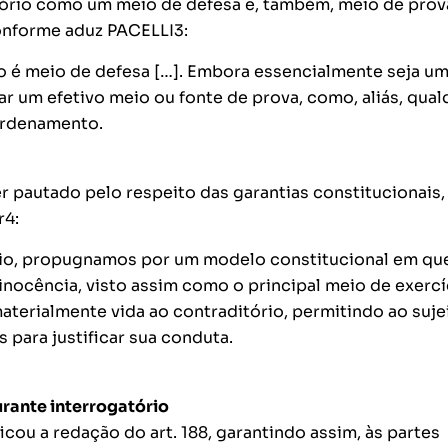
tório como um meio de defesa e, também, meio de prov
conforme aduz PACELLI3:
io é meio de defesa […]. Embora essencialmente seja u
r um efetivo meio ou fonte de prova, como, aliás, qual
ordenamento.
 pautado pelo respeito das garantias constitucionais,
r4:
rio, propugnamos por um modelo constitucional em qu
inocência, visto assim como o principal meio de exercí
materialmente vida ao contraditório, permitindo ao suje
 para justificar sua conduta.
rante interrogatório
cou a redação do art. 188, garantindo assim, às partes