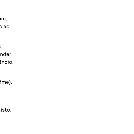
im,
o ao
o
onder
êncio.
ime).
e
isto,