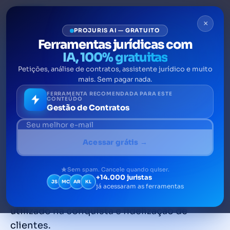
×
PROJURIS AI — GRATUITO
Ferramentas jurídicas com
IA, 100% gratuitas
Petições, análise de contratos, assistente jurídico e muito
Como divulgar
mais. Sem pagar nada.
gratuitamente seu escritório
FERRAMENTA RECOMENDADA PARA ESTE
CONTEÚDO
Gestão de Contratos
de advocacia na internet
Marketing Jurídico é uma técnica de
Acessar grátis →
fortalecimento da imagem dos advogados e
dos escritórios de advocacia, dentro dos
Sem spam. Cancele quando quiser.
+14.000 juristas
preceitos do Código de Ética da OAB. Pode
JS
MC
AR
KL
já acessaram as ferramentas
ser feito através do marketing de conteúdo e
utilizado na conquista e fidelização de
clientes.