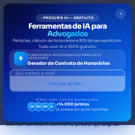
×
PROJURIS AI — GRATUITO
Ferramentas de IA para
Advogados
Petições, cálculo de honorários e ROI do seu escritório.
Escritório virtual de
Tudo com IA e 100% gratuito.
advocacia: como montar o
FERRAMENTA RECOMENDADA PARA ESTE
CONTEÚDO
Gerador de Contrato de Honorários
seu [dicas práticas]
Um escritório virtual de advocacia nada mais
Acessar grátis →
é do que a estrutura do escritório jurídico em
ambiente virtual. Antes, para se ter sucesso
Sem spam. Cancele quando quiser.
+14.000 juristas
na advocacia era essencial contar com uma
JS
MC
AR
KL
já acessaram as ferramentas
boa estrutura física, mas hoje, é essencial
contar também com uma presença digital