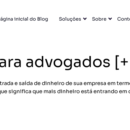
×
ágina inicial do Blog
Soluções
Sobre
Cont
A para
 para advogados 
u escritório. Tudo
DO
trada e saída de dinheiro de sua empresa em term
 que significa que mais dinheiro está entrando em
cessar grátis →
entas