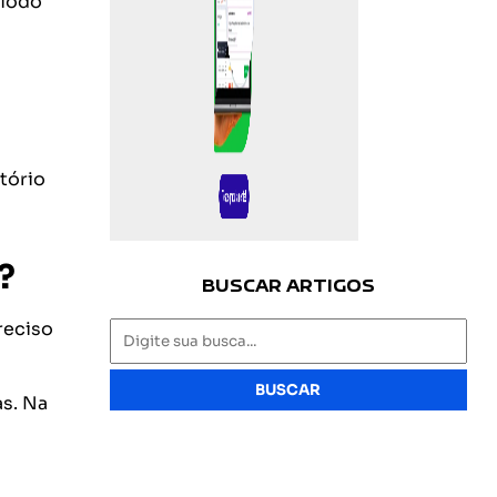
ríodo
tório
?
BUSCAR ARTIGOS
reciso
BUSCAR
as. Na