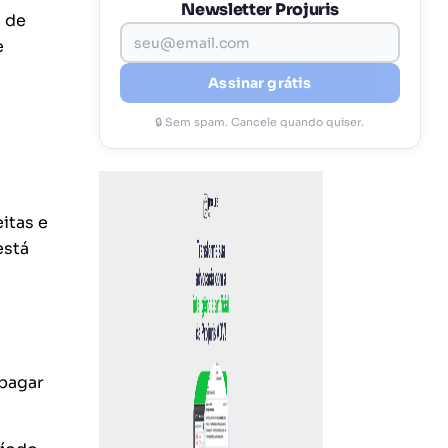
Newsletter Projuris
o de
e
Assinar grátis
🔒 Sem spam. Cancele quando quiser.
itas e
está
 pagar