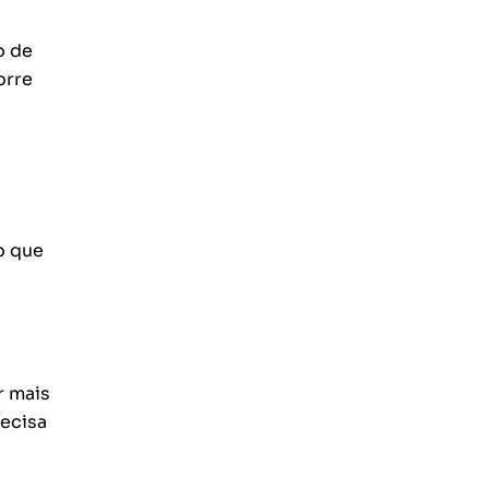
o de
orre
o que
r mais
recisa