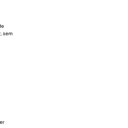
de
r, sem
er