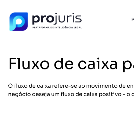
P
PROJURIS AI — GRATUITO
Ferramentas de I
Advogados
Fluxo de caixa
Petições, cálculo de honorários e ROI do se
com IA e 100% gratuito.
FERRAMENTA RECOMENDADA PARA ESTE CONTEÚ
Gerador de Contrato de Honorários
O fluxo de caixa refere-se ao movimento de en
negócio deseja um fluxo de caixa positivo – o
A
Sem spam. Cancele quando quiser.
+14.000 juristas
JS
MC
AR
KL
já acessaram as ferram