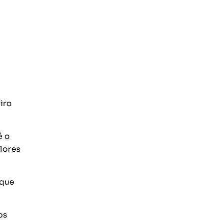
iro
é o
lores
 que
os