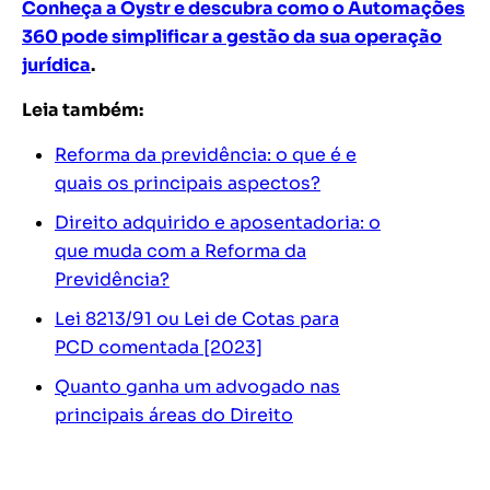
Conheça a Oystr e descubra como o Automações
360 pode simplificar a gestão da sua operação
jurídica
.
Leia também:
Reforma da previdência: o que é e
quais os principais aspectos?
Direito adquirido e aposentadoria: o
que muda com a Reforma da
Previdência?
Lei 8213/91 ou Lei de Cotas para
PCD comentada [2023]
Quanto ganha um advogado nas
principais áreas do Direito