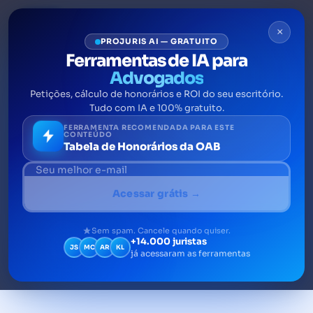
×
PROJURIS AI — GRATUITO
Ferramentas de IA para
Advogados
Petições, cálculo de honorários e ROI do seu escritório.
Direito Previdenciário: guia
Tudo com IA e 100% gratuito.
atualizado para advogados
FERRAMENTA RECOMENDADA PARA ESTE
CONTEÚDO
Tabela de Honorários da OAB
Direito previdenciário: entenda regras,
princípios, benefícios, reforma da
Acessar grátis →
previdência e planejamento para orientar
clientes.
Sem spam. Cancele quando quiser.
+14.000 juristas
JS
MC
AR
KL
já acessaram as ferramentas