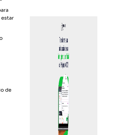
para
 estar
 o
io de