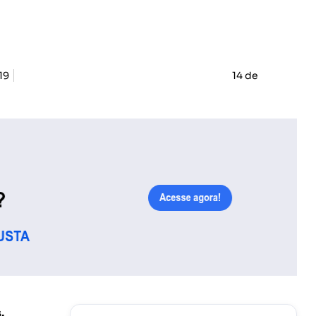
19
14 de
.