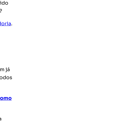
lido
?
oria
.
m já
íodos
omo
a