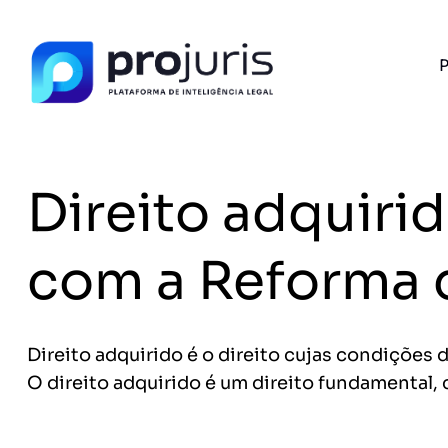
P
PROJURIS AI — GRATUITO
Ferramentas de I
Advogados
Direito adquiri
Petições, cálculo de honorários e ROI do se
com IA e 100% gratuito.
FERRAMENTA RECOMENDADA PARA ESTE CONTEÚ
com a Reforma 
Gerador de Petição
A
Direito adquirido é o direito cujas condições d
O direito adquirido é um direito fundamental, 
Sem spam. Cancele quando quiser.
+14.000 juristas
JS
MC
AR
KL
já acessaram as ferram