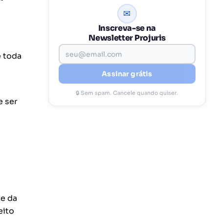
✉
Inscreva-se na
Newsletter Projuris
e toda
Assinar grátis
🔒 Sem spam. Cancele quando quiser.
e ser
te da
eito