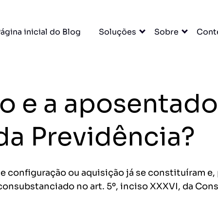
×
ágina inicial do Blog
Soluções
Sobre
Cont
A para
do e a aposentado
u escritório. Tudo
DO
da Previdência?
cessar grátis →
e configuração ou aquisição já se constituíram e, 
consubstanciado no art. 5º, inciso XXXVI, da Cons
entas