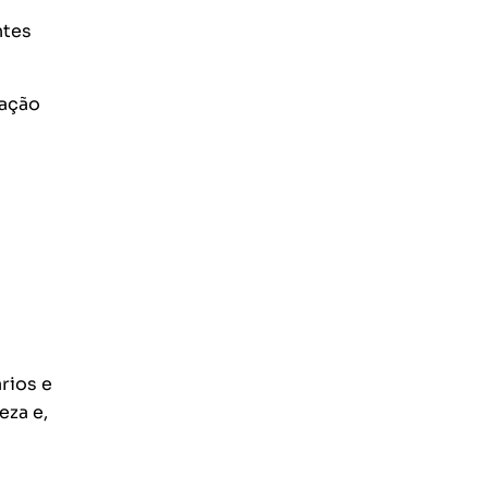
ntes
vação
ários e
eza e,