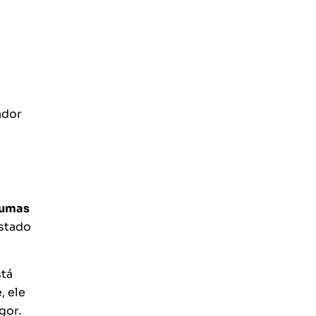
a
ador
lgumas
istado
stá
, ele
gor.