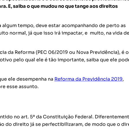
ara. E, saiba o que mudou no que tange aos direitos
ta algum tempo, deve estar acompanhando de perto as
ito normal, já que isso irá impactar, e muito, na vida d
a da Reforma (PEC 06/2019 ou Nova Previdência), é o
tivo pelo qual ele é tão importante, saiba que ele pod
 que ele desempenha na
Reforma da Previdência 2019
,
re esse assunto.
ntido no art. 5º da Constituição Federal. Diferentemen
o do direito já se perfectibilizaram, de modo que o dir