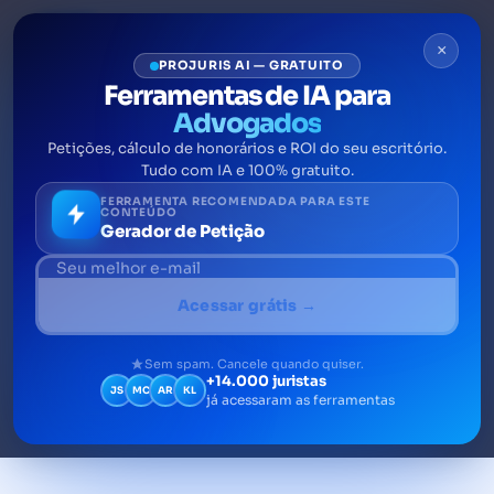
×
PROJURIS AI — GRATUITO
Ferramentas de IA para
Advogados
Petições, cálculo de honorários e ROI do seu escritório.
Interposição de recurso:
Tudo com IA e 100% gratuito.
como fazer uma de sucesso?
FERRAMENTA RECOMENDADA PARA ESTE
CONTEÚDO
Gerador de Petição
A interposição de recurso é o ato de levar
uma matéria à julgadores em instância
Acessar grátis →
superior a fim de nova análise de mérito de
uma decisão processual.
Sem spam. Cancele quando quiser.
+14.000 juristas
JS
MC
AR
KL
já acessaram as ferramentas