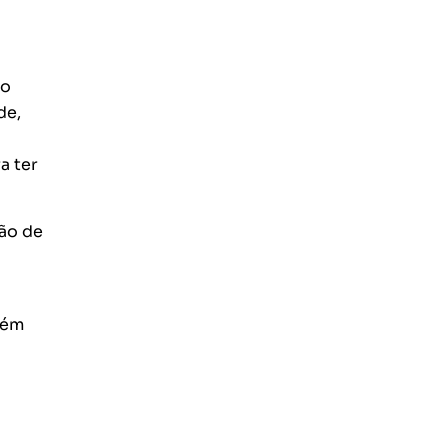
 o
de,
a ter
ão de
bém