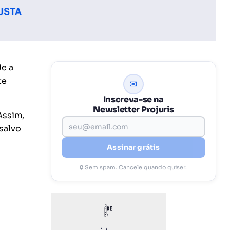
de a
te
✉
Inscreva-se na
Newsletter Projuris
Assim,
salvo
Assinar grátis
🔒 Sem spam. Cancele quando quiser.