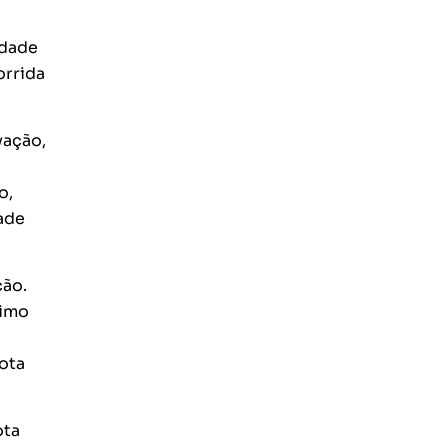
idade
orrida
vação,
o,
ade
ção.
ximo
ota
ota