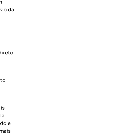
m
zão da
direto
nto
is
la
ado e
 mais