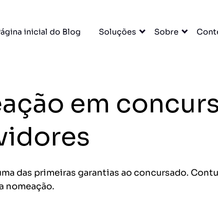
×
ágina inicial do Blog
Soluções
Sobre
Cont
A para
ção em concurso
u escritório. Tudo
DO
vidores
cessar grátis →
a das primeiras garantias ao concursado. Contudo
 a nomeação.
entas