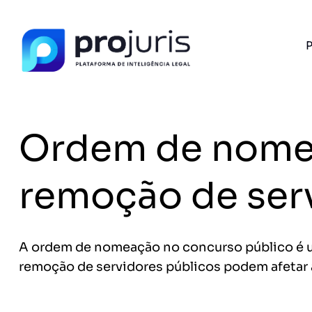
P
PROJURIS AI — GRATUITO
Ferramentas de I
Advogados
Ordem de nomea
Petições, cálculo de honorários e ROI do se
com IA e 100% gratuito.
FERRAMENTA RECOMENDADA PARA ESTE CONTEÚ
remoção de ser
Gerador de Petição
A
A ordem de nomeação no concurso público é um
remoção de servidores públicos podem afetar
Sem spam. Cancele quando quiser.
+14.000 juristas
JS
MC
AR
KL
já acessaram as ferram