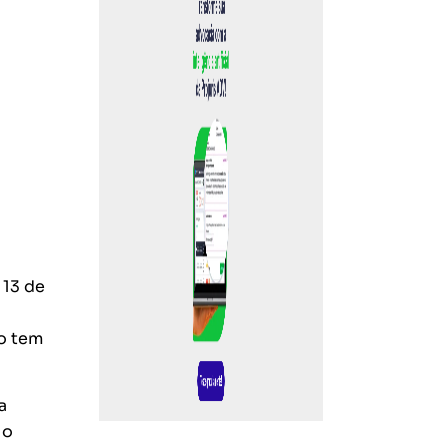
 13 de
do tem
a
 o