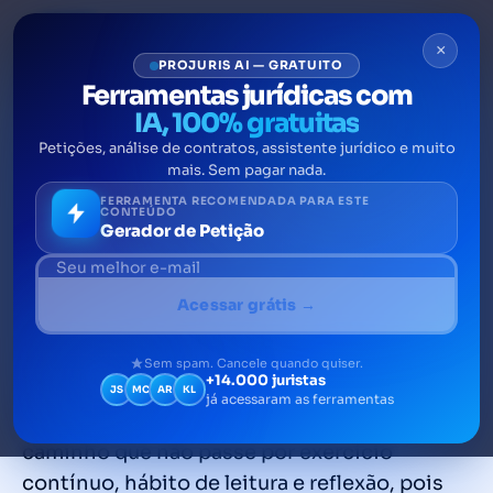
×
PROJURIS AI — GRATUITO
Ferramentas jurídicas com
IA, 100% gratuitas
Petições, análise de contratos, assistente jurídico e muito
Peça Processual: 5 dicas
mais. Sem pagar nada.
práticas para escrever com
FERRAMENTA RECOMENDADA PARA ESTE
CONTEÚDO
Gerador de Petição
qualidade
Uma das principais dificuldades enfrentadas
Acessar grátis →
por advogados é a redação de peça
processual. Dominar a arte da escrita, em
Sem spam. Cancele quando quiser.
+14.000 juristas
qualquer segmento de atuação, é resultado
JS
MC
AR
KL
já acessaram as ferramentas
de prática e dedicação. Não existe um
caminho que não passe por exercício
contínuo, hábito de leitura e reflexão, pois