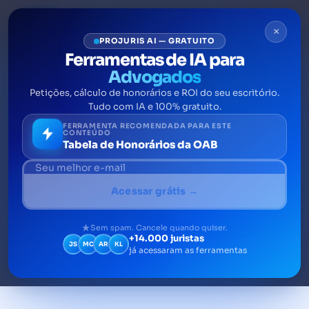
×
PROJURIS AI — GRATUITO
Ferramentas de IA para
Advogados
Petições, cálculo de honorários e ROI do seu escritório.
Guia Completo sobre
Tudo com IA e 100% gratuito.
Permuta: Como Trocar
FERRAMENTA RECOMENDADA PARA ESTE
CONTEÚDO
Tabela de Honorários da OAB
Imóveis com Segurança
Descubra como a permuta pode facilitar a
Acessar grátis →
troca de bens e imóveis, tornando
negociações mais rápidas e econômicas
Sem spam. Cancele quando quiser.
+14.000 juristas
JS
MC
AR
KL
já acessaram as ferramentas