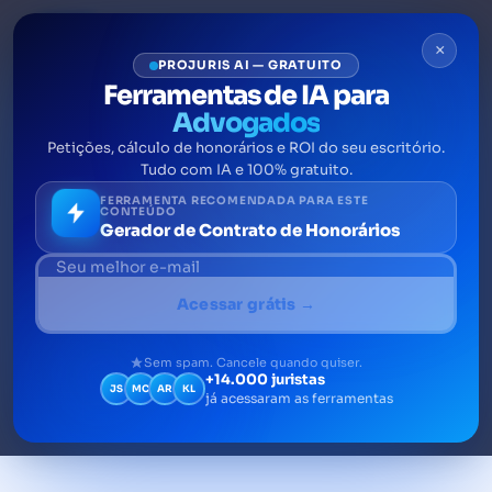
×
PROJURIS AI — GRATUITO
Ferramentas de IA para
Advogados
Petições, cálculo de honorários e ROI do seu escritório.
A quem se aplica a LGPD –
Tudo com IA e 100% gratuito.
Lei Geral de Proteção de
FERRAMENTA RECOMENDADA PARA ESTE
CONTEÚDO
Gerador de Contrato de Honorários
Dados
A Lei Geral de Proteção de Dados é uma lei
Acessar grátis →
que visa proteger os cidadãos quanto a seus
dados pessoais na internet e fora dela.
Sem spam. Cancele quando quiser.
+14.000 juristas
JS
MC
AR
KL
já acessaram as ferramentas