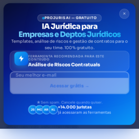
×
PROJURIS AI — GRATUITO
IA Jurídica para
Empresas e Deptos Jurídicos
Templates, análise de riscos e gestão de contratos para o
O Projuris para Empresas
seu time. 100% gratuito.
integra com meu ERP?
FERRAMENTA RECOMENDADA PARA ESTE
CONTEÚDO
Análise de Riscos Contratuais
A resposta não poderia ser outra:
certamente que sim. O ProJuris conversa
Acessar grátis →
com os principais sistemas utilizados pelas
grandes empresas, como por exemplo as
Sem spam. Cancele quando quiser.
+14.000 juristas
soluções SAP e as ferramentas Totvs
JS
MC
AR
KL
já acessaram as ferramentas
(Protheus e RM). São só exemplos, pois as
alternativas são inúmeras.