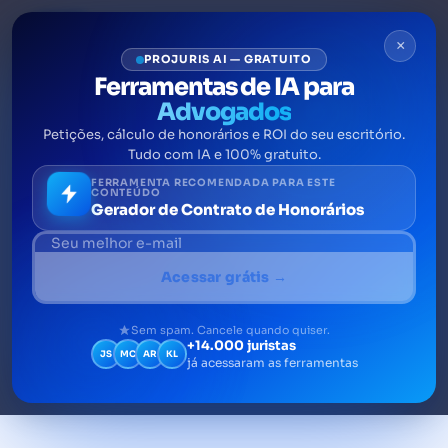
×
PROJURIS AI — GRATUITO
Ferramentas de IA para
Advogados
Petições, cálculo de honorários e ROI do seu escritório.
Recurso inominado:
Tudo com IA e 100% gratuito.
conceito, prazos e requisitos
FERRAMENTA RECOMENDADA PARA ESTE
CONTEÚDO
Gerador de Contrato de Honorários
O recurso inominado é uma espécie de
recurso exclusiva dos Juizados Especiais,
Acessar grátis →
em todos os seus níveis: tanto nos estaduais
quanto nos federais.
Sem spam. Cancele quando quiser.
+14.000 juristas
JS
MC
AR
KL
já acessaram as ferramentas