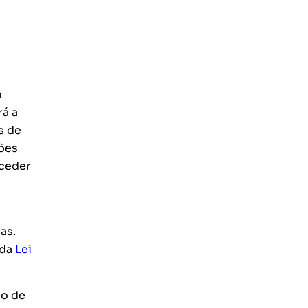
a
rá a
s de
ções
xceder
as.
 da
Lei
io de