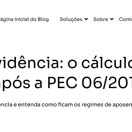
×
ágina inicial do Blog
Soluções
Sobre
Cont
A para
idência: o cálcul
u escritório. Tudo
DO
após a PEC 06/20
cessar grátis →
ência e entenda como ficam os regimes de aposent
entas