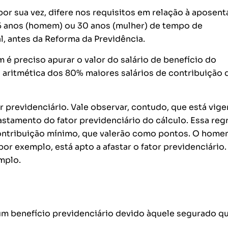
or sua vez, difere nos requisitos em relação à aposent
35 anos (homem) ou 30 anos (mulher) de tempo de
, antes da Reforma da Previdência.
 é preciso apurar o valor do salário de benefício do
 aritmética dos 80% maiores salários de contribuição 
r previdenciário. Vale observar, contudo, que está vige
stamento do fator previdenciário do cálculo. Essa reg
 contribuição mínimo, que valerão como pontos. O hom
r exemplo, está apto a afastar o fator previdenciário. 
mplo.
 um benefício previdenciário devido àquele segurado q