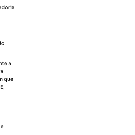
adoria
do
nte a
ra
em que
E,
ue