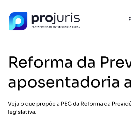
P
PROJURIS AI — GRATUITO
Ferramentas de I
Advogados
Reforma da Prev
Petições, cálculo de honorários e ROI do se
com IA e 100% gratuito.
FERRAMENTA RECOMENDADA PARA ESTE CONTEÚ
aposentadoria 
Gerador de Contrato de Honorários
A
Veja o que propõe a PEC da Reforma da Previd
legislativa.
Sem spam. Cancele quando quiser.
+14.000 juristas
JS
MC
AR
KL
já acessaram as ferram