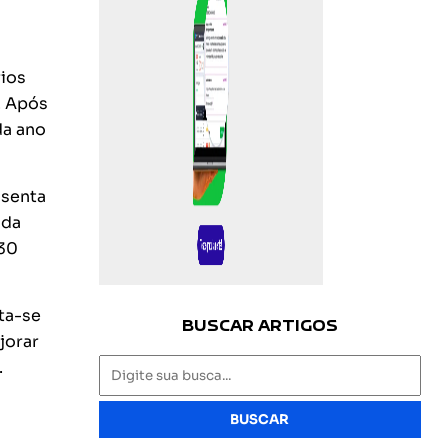
rios
. Após
da ano
osenta
ada
 30
ata-se
BUSCAR ARTIGOS
jorar
.
BUSCAR