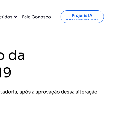
Projuris IA
eúdos
Fale Conosco
FERRAMENTAS GRATUITAS
o da
19
adoria, após a aprovação dessa alteração