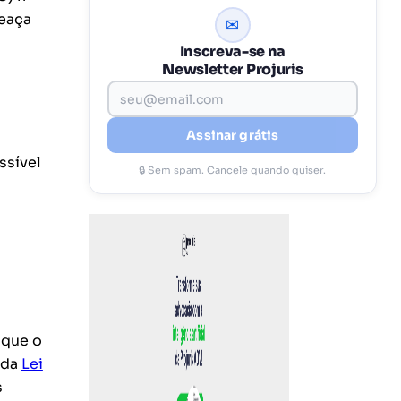
meaça
✉
Inscreva-se na
Newsletter Projuris
Assinar grátis
ssível
🔒 Sem spam. Cancele quando quiser.
 que o
 da
Lei
s