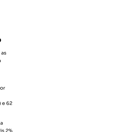
o
 as
a
por
 e 62
ra
ais 2%