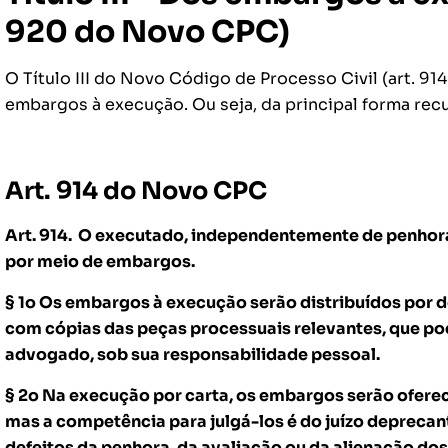
920 do Novo CPC)
O Título III do Novo Código de Processo Civil (art. 914
embargos à execução. Ou seja, da principal forma rec
Art. 914 do Novo CPC
Art. 914. O executado, independentemente de penhora
por meio de embargos.
§ 1
o
Os embargos à execução serão distribuídos por d
com cópias das peças processuais relevantes, que po
advogado, sob sua responsabilidade pessoal.
§ 2
o
Na execução por carta, os embargos serão ofereci
mas a competência para julgá-los é do juízo deprecan
defeitos da penhora, da avaliação ou da alienação dos