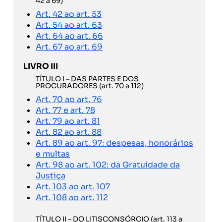
42 a 69)
Art. 42 ao art. 53
Art. 54 ao art. 63
Art. 64 ao art. 66
Art. 67 ao art. 69
LIVRO III
TÍTULO I – DAS PARTES E DOS
PROCURADORES (art. 70 a 112)
Art. 70 ao art. 76
Art. 77 e art. 78
Art. 79 ao art. 81
Art. 82 ao art. 88
Art. 89 ao art. 97: despesas, honorários
e multas
Art. 98 ao art. 102: da Gratuidade da
Justiça
Art. 103 ao art. 107
Art. 108 ao art. 112
TÍTULO II – DO LITISCONSÓRCIO (art. 113 a