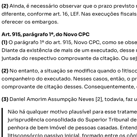
(2)
Ainda, é necessário observar que o prazo previsto n
diferente, conforme art. 16, LEF. Nas execuções fiscai
oferecer os embargos.
Art. 915, parágrafo 1º, do Novo CPC
(1)
O parágrafo 1º do art. 915, Novo CPC, como se obser
Diante da existência de mais de um executado, desse 
juntada do respectivo comprovante da citação. Ou se
(2)
No entanto, a situação se modifica quando o litis
companheiro do executado. Nesses casos, então, o pra
comprovante de citação desses. Consequentemente, o
(3)
Daniel Amorim Assumpção Neves [2], todavia, faz u
Não há qualquer motivo plausível para esse tratame
jurisprudência consolidada do Superior Tribunal de
penhora de bem imóvel de pessoas casadas. Entendo
litisconsórcio passivo inicial, formado entre os cô