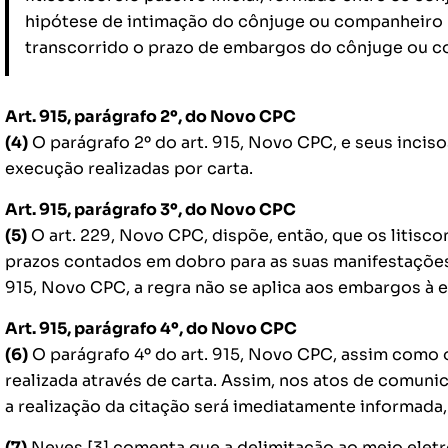
hipótese de intimação do cônjuge ou companheiro n
transcorrido o prazo de embargos do cônjuge ou c
Art. 915, parágrafo 2º, do Novo CPC
(4)
O parágrafo 2º do art. 915, Novo CPC, e seus incis
execução realizadas por carta.
Art. 915, parágrafo 3º, do Novo CPC
(5)
O art. 229, Novo CPC, dispõe, então, que os litisc
prazos contados em dobro para as suas manifestações.
915, Novo CPC, a regra não se aplica aos embargos à 
Art. 915, parágrafo 4º, do Novo CPC
(6)
O parágrafo 4º do art. 915, Novo CPC, assim como 
realizada através de carta. Assim, nos atos de comuni
a realização da citação será imediatamente informada,
(7)
Neves [3] comenta que a delimitação ao meio eletrô