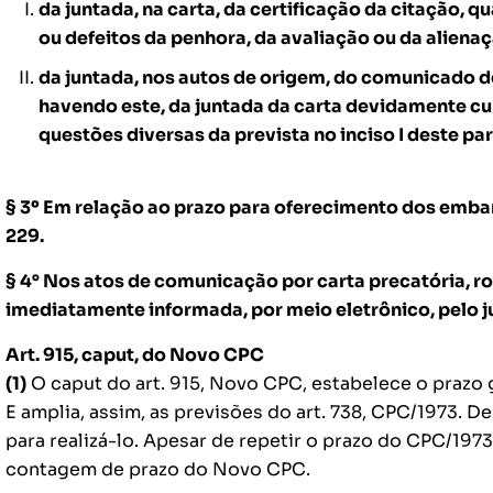
da juntada, na carta, da certificação da citação,
ou defeitos da penhora, da avaliação ou da aliena
da juntada, nos autos de origem, do comunicado de 
havendo este, da juntada da carta devidamente c
questões diversas da prevista no inciso I deste pa
§ 3º Em relação ao prazo para oferecimento dos embarg
229.
§ 4° Nos atos de comunicação por carta precatória, ro
imediatamente informada, por meio eletrônico, pelo j
Art. 915,
caput
, do Novo CPC
(1)
O
caput
do art. 915, Novo CPC, estabelece o prazo
E amplia, assim, as previsões do art. 738, CPC/1973. D
para realizá-lo. Apesar de repetir o prazo do CPC/19
contagem de prazo do Novo CPC.