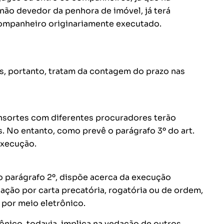
ão devedor da penhora de imóvel, já terá
ompanheiro originariamente executado.
os, portanto, tratam da contagem do prazo nas
onsortes com diferentes procuradores terão
 No entanto, como prevê o parágrafo 3º do art.
execução.
o parágrafo 2º, dispõe acerca da execução
cação por carta precatória, rogatória ou de ordem,
 por meio eletrônico.
nico, todavia, implica na vedação de outros