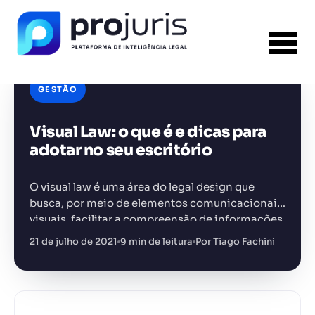
GESTÃO
Visual Law: o que é e dicas para
adotar no seu escritório
FERRAMENTA RECOMENDADA PARA ESTE
CONTEÚDO
Gestão de Contratos
O visual law é uma área do legal design que
busca, por meio de elementos comunicacionais
visuais, facilitar a compreensão de informações
e acontecimentos sobre determinado caso
21 de julho de 2021
9 min de leitura
Por Tiago Fachini
jurídico
+14.000 juristas
JS
MC
AR
KL