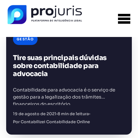
GESTÃO
Tire suas principais dúvidas
sobre contabilidade para
FERRAMENTA RECOMENDADA PARA ESTE
CONTEÚDO
advocacia
Template PPT Jurídico
Contabilidade para advocacia é o serviço de
gestão para a legalização dos trâmites
financeiros do escritório.
+14.000 juristas
19 de agosto de 2021
8 min de leitura
JS
MC
AR
KL
Por Contabilizei Contabilidade Online