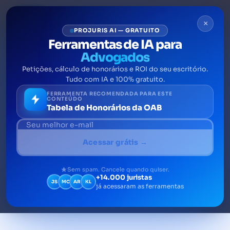
×
PROJURIS AI — GRATUITO
Ferramentas de IA para
Advogados
Petições, cálculo de honorários e ROI do seu escritório.
Crimes contra a honra: quais
Tudo com IA e 100% gratuito.
são e como prová-los?
FERRAMENTA RECOMENDADA PARA ESTE
CONTEÚDO
Tabela de Honorários da OAB
O Código penal define como crimes contra a
honra a calúnia, a injúria e a difamação. O
Acessar grátis →
artigo 5º da constituição diz que a honra é
um objeto inviolável na justiça brasileira
Sem spam. Cancele quando quiser.
+14.000 juristas
JS
MC
AR
KL
já acessaram as ferramentas