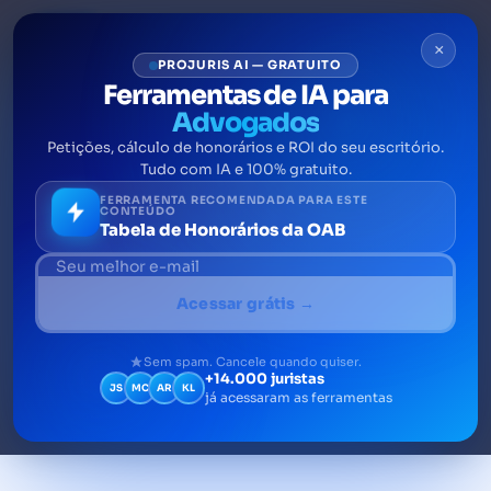
×
PROJURIS AI — GRATUITO
Ferramentas de IA para
Advogados
Petições, cálculo de honorários e ROI do seu escritório.
Mercado e oportunidades no
Tudo com IA e 100% gratuito.
ramo de Direito Autoral:
FERRAMENTA RECOMENDADA PARA ESTE
CONTEÚDO
Tabela de Honorários da OAB
saiba tudo
O direito autoral baseia-se na capacidade de
Acessar grátis →
provar quem é o autor de determinado
produto. Essa prova pode ser obtida de
Sem spam. Cancele quando quiser.
+14.000 juristas
várias formas e, diferente das marcas e
JS
MC
AR
KL
já acessaram as ferramentas
patentes, é declaratória, não atributiva.