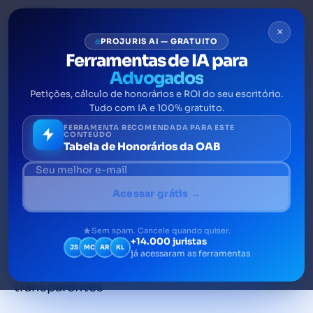
×
PROJURIS AI — GRATUITO
Ferramentas de IA para
Advogados
Petições, cálculo de honorários e ROI do seu escritório.
Gravação judicial de atos
Tudo com IA e 100% gratuito.
processuais em
FERRAMENTA RECOMENDADA PARA ESTE
CONTEÚDO
Tabela de Honorários da OAB
requerimento do CNJ
A gravação judicial é um direito instituído no
Acessar grátis →
novo CPC que visa garantir a possibilidade
de gravação de atos processuais a fim de
Sem spam. Cancele quando quiser.
+14.000 juristas
evitar ou comprovar possíveis desrespeitos
JS
MC
AR
KL
já acessaram as ferramentas
e deixar as atividades jurídicas mais
transparentes