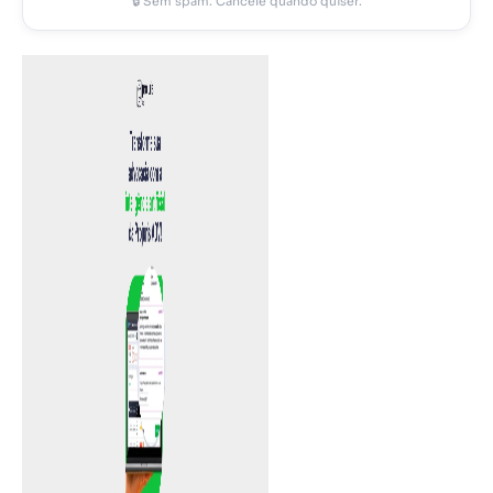
🔒 Sem spam. Cancele quando quiser.