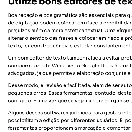
Utilize bons editores de te
Boa redação e boa gramática são essenciais para qu
de digitação podem colocar em risco a credibilida
prejuízos além da mera estética textual. Uma vírgu
alterar o sentido das frases e colocar em risco a pr
texto, ler com frequência e estudar constantemente 
Um bom editor de texto também ajuda a evitar pro
compõe o pacote Windows, o Google Docs é uma fe
advogados, já que permite a elaboração conjunta e
Desse modo, a revisão é facilitada, além de ser a
pequenos erros. Essas ferramentas, contudo, desta
corrigido. E uma vez que se veja na hora em que se d
Alguns desses softwares jurídicos para gestão in
possibilitam a edição por diferentes usuários. E, po
ferramentas proporcionam a marcação e comentários q