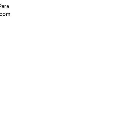
Para
r com