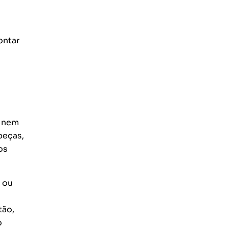
ontar
e nem
peças,
os
a ou
tão,
o