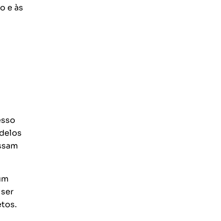
o e às
esso
odelos
ossam
um
 ser
etos.