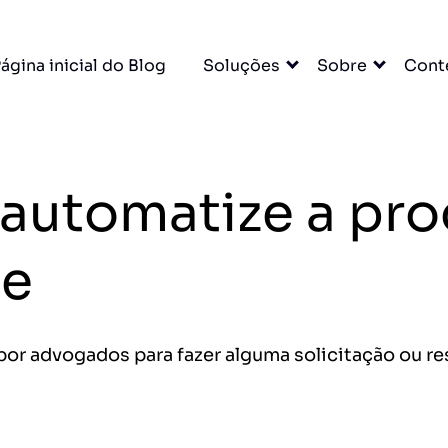
×
ágina inicial do Blog
Soluções
Sobre
Cont
cas com
itas
: automatize a p
ídico e muito mais.
DO
de
cessar grátis →
por advogados para fazer alguma solicitação ou 
entas