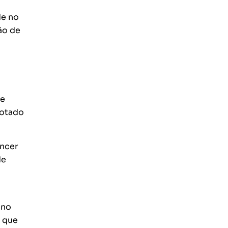
de no
ão de
 e
rotado
encer
de
 no
o que