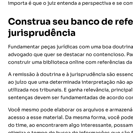
importa é que o juiz entenda a perspectiva e se co
Construa seu banco de refe
jurisprudência
Fundamentar peças jurídicas com uma boa doutrina 
advogado que quer se destacar no contencioso. Para f
construir uma biblioteca online com referências da
A remissão à doutrina e à jurisprudência são essen
ao juízo que uma determinada interpretação não a
utilizada nos tribunais. E ganha relevância, princ
sentenças devem ser fundamentadas de acordo com 
Você mesmo pode elaborar os arquivos e armazená
acesso a esse material. Da mesma forma, você pod
do time, ao encontrarem algo interessante, possam
otimiza o tempo de busca de informações que são f