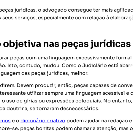
peças jurídicas, o advogado consegue ter mais agilida
s seus serviços, especialmente com relação à elaboraç
e objetiva nas peças jurídicas
orar peças com uma linguagem excessivamente formal
o. Isto, contudo, mudou. Como o Judiciário está abar
inguagem das peças jurídicas, melhor.
cidirem. Devem produzir, então, peças capazes de conv
nteressante utilizar sempre uma linguagem acessível e 
 o uso de gírias ou expressões coloquiais. No entanto,
 da doutrina, se tornaram desnecessários.
nimos
e o
dicionário criativo
podem ajudar na redação e
embre-se: peças bonitas podem chamar a atenção, mas 