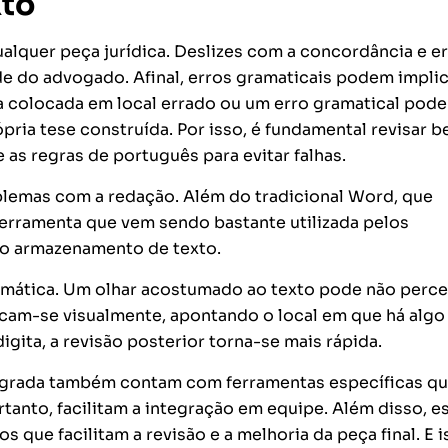
xto
alquer peça jurídica. Deslizes com a concordância e e
de do advogado. Afinal, erros gramaticais podem impli
la colocada em local errado ou um erro gramatical pod
ópria tese construída. Por isso, é fundamental revisar 
as regras de português para evitar falhas.
blemas com a redação. Além do tradicional Word, que
rramenta que vem sendo bastante utilizada pelos
 o armazenamento de texto.
utomática. Um olhar acostumado ao texto pode não perc
cam-se visualmente, apontando o local em que há algo 
igita, a revisão posterior torna-se mais rápida.
tegrada também contam com ferramentas específicas q
rtanto, facilitam a integração em equipe. Além disso, e
ue facilitam a revisão e a melhoria da peça final. E i