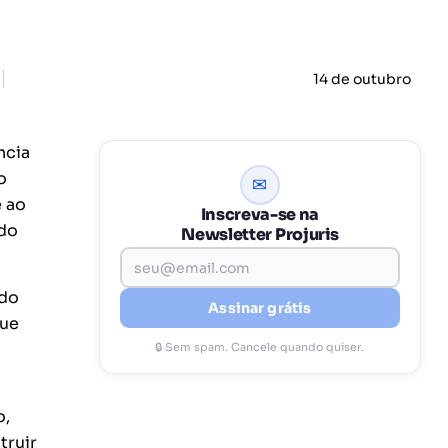
14 de outubro
ncia
o
✉
e ao
Inscreva-se na
 do
Newsletter Projuris
 do
Assinar grátis
que
🔒 Sem spam. Cancele quando quiser.
o,
truir