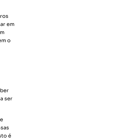
rros
car em
em
bem o
eber
a ser
ue
ssas
sto é