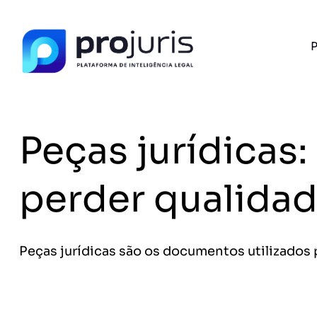
P
PROJURIS AI — GRATUITO
Ferramentas jurídi
IA, 100% gratu
Peças jurídicas
Petições, análise de contratos, assistente jur
Sem pagar nada.
FERRAMENTA RECOMENDADA PARA ESTE CONTEÚ
perder qualida
Template PPT Jurídico
A
Peças jurídicas são os documentos utilizados 
Sem spam. Cancele quando quiser.
+14.000 juristas
JS
MC
AR
KL
já acessaram as ferram