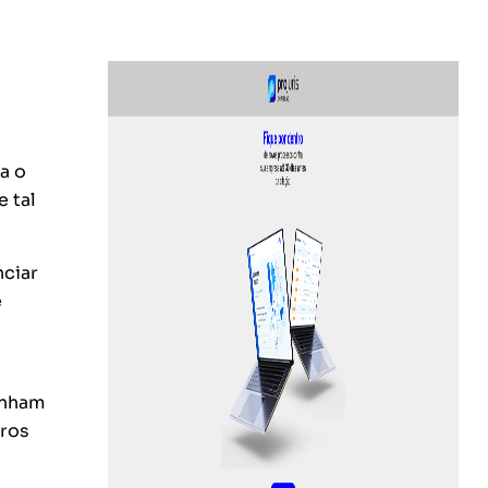
a o
e tal
nciar
é
enham
bros